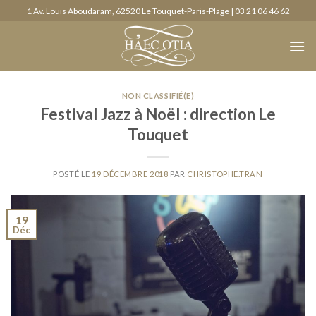
Skip
1 Av. Louis Aboudaram, 62520 Le Touquet-Paris-Plage | 03 21 06 46 62
to
content
NON CLASSIFIÉ(E)
Festival Jazz à Noël : direction Le
Touquet
POSTÉ LE
19 DÉCEMBRE 2018
PAR
CHRISTOPHE.TRAN
19
Déc