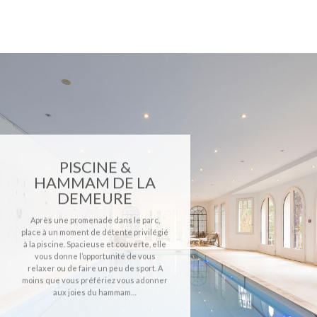
LAISSEZ-VOUS
APPRIVOISER PAR
NOTRE PARC
La demeure d’hôtes, étendue sur un
terrain de 6000m2, dispose d’une
entrée conçue comme un jardin à la
française.
Elle vous ouvre les bras par un chemin
où le buis et les roses se côtoient en
fonction des saisons.