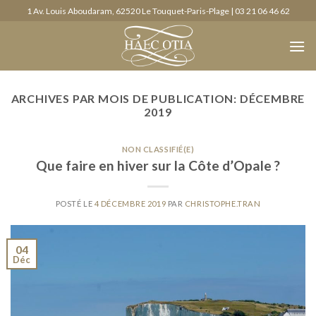
Skip
1 Av. Louis Aboudaram, 62520 Le Touquet-Paris-Plage | 03 21 06 46 62
to
content
ARCHIVES PAR MOIS DE PUBLICATION:
DÉCEMBRE
2019
NON CLASSIFIÉ(E)
Que faire en hiver sur la Côte d’Opale ?
POSTÉ LE
4 DÉCEMBRE 2019
PAR
CHRISTOPHE.TRAN
04
Déc