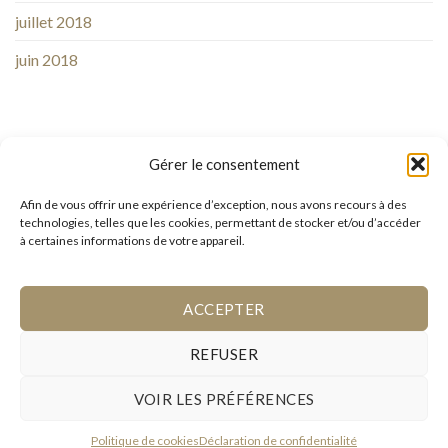
juillet 2018
juin 2018
Gérer le consentement
Afin de vous offrir une expérience d’exception, nous avons recours à des
technologies, telles que les cookies, permettant de stocker et/ou d’accéder
à certaines informations de votre appareil.
Suivez-nous sur
Facebook
ou sur
Instagram
et restez informé des dernières actualités
ACCEPTER
REFUSER
VOIR LES PRÉFÉRENCES
HAEC OTIA 2026
©
-
Plan du site
|
Mentions Légales
|
CGV
|
Règlement intérieur - animaux de compagnie
|
Cookies
Politique de cookies
Déclaration de confidentialité